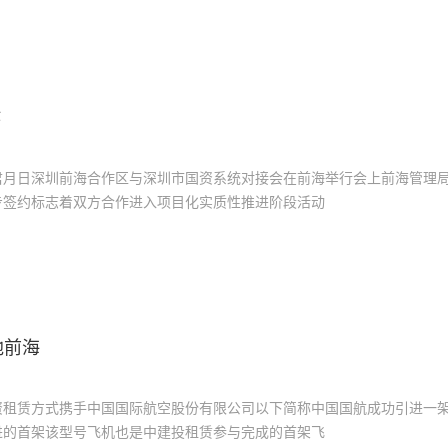
作
君月日深圳前海合作区与深圳市国资系统对接会在前海举行会上前海管理
步签约标志着双方合作进入项目化实质性推进阶段活动
地前海
资租赁方式携手中国国际航空股份有限公司以下简称中国国航成功引进一
进的首架该型号飞机也是中建投租赁参与完成的首架飞