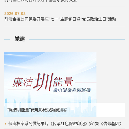
2026-07-02
前海金控公司党委开展庆“七一”主题党日暨“党员政治生日”活动
党建
“廉洁圳能量”微电影微视频展播⑬｜《噪音》
“廉洁圳能量”微电影微视频展播⑫｜《麟舞清风》
保密档案系列微纪录片《传承红色保密印记》第1集《信仰基因》
保密档案系列微纪录片《传承红色保密印记》第1集《信仰基因》